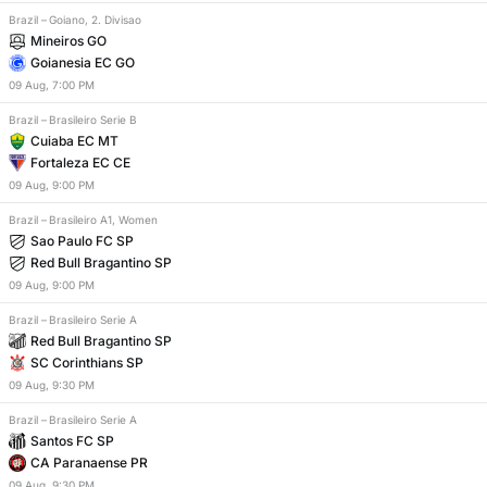
Brazil
–
Goiano, 2. Divisao
Mineiros GO
Goianesia EC GO
09
Aug
,
7:00 PM
Brazil
–
Brasileiro Serie B
Cuiaba EC MT
Fortaleza EC CE
09
Aug
,
9:00 PM
Brazil
–
Brasileiro A1, Women
Sao Paulo FC SP
Red Bull Bragantino SP
09
Aug
,
9:00 PM
Brazil
–
Brasileiro Serie A
Red Bull Bragantino SP
SC Corinthians SP
09
Aug
,
9:30 PM
Brazil
–
Brasileiro Serie A
Santos FC SP
CA Paranaense PR
09
Aug
,
9:30 PM