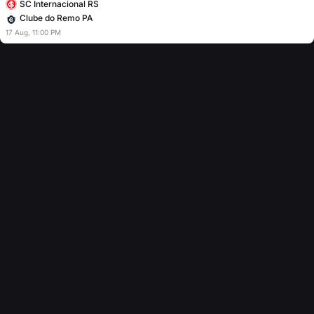
SC Internacional RS
Clube do Remo PA
17
Aug
,
11:00 PM